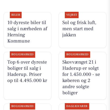
BILER
VEJRET
10 dyreste biler til
Sol og frisk luft,
salg i nærheden af
men start med
Herning
jakken
Kommune
BOLIGMARKED
BOLIGMARKED
Top 6 over dyreste
Skovvænget 21 i
boliger til salg i
Haderup er solgt
Haderup. Priser
for 1.450.000 - se
op til 4.495.000 kr
køberen og 2
andre solgte
boliger
BOLIGMARKED
DAGLIGVARER