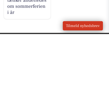
tænker anderledes
om sommerferien
i år
Tilmeld nyhedsbrev
VORES
Haderup
OM VORES DIGITAL
Om os
For annoncører
Vilkår og Privatlivspolitik