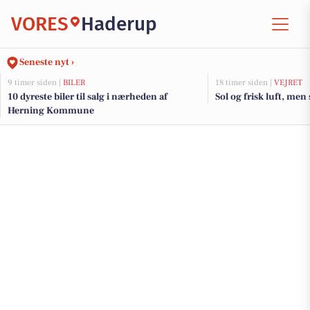
VORES
Haderup
Seneste nyt ›
9 timer siden |
BILER
18 timer siden |
VEJRET
10 dyreste biler til salg i nærheden af
Sol og frisk luft, men
Herning Kommune