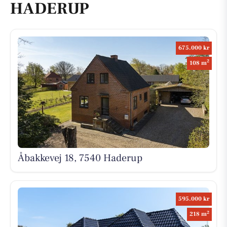
HADERUP
675.000 kr
2
108 m
Åbakkevej 18, 7540 Haderup
595.000 kr
2
218 m