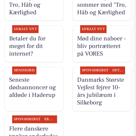
Tro, Håb og
sommer med "Tro,
Kærlighed
Håb og Kærlighed
LOKALT NYT
LOKALT NYT
Betaler du for
Mød dine naboer -
meget for dit
bliv portrætteret
internet?
på VORES
MINDEORD
SPONSORERET
DET SKER
Seneste
Danmarks Største
dødsannoncer og
Vejfest fejrer 10-
afdøde i Haderup
års jubilæum i
Silkeborg
SPONSORERET
ERHVERV
Flere danskere