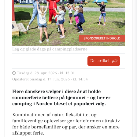
Leg og glade dage på campingpladserne
Del artikel
Tirsdag d. 28. apr. 2026 - kl. 13:01
Opdateret onsdag d. 17. jun. 2026 - kl. 14:34
Flere danskere vælger i disse år at holde
sommerferie tættere på hjemmet – og her er
camping i Norden blevet et populært valg.
Kombinationen af natur, fleksibilitet og
familievenlige oplevelser gør ferieformen attraktiv
for både børnefamilier og par, der ønsker en mere
afslappet ferie.