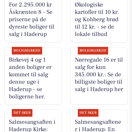
For 2.295.000 kr
Økologiske
Åskrænten 8 - Se
kartofler til 10 kr.
priserne på de
og Kohberg brød
dyreste boliger til
til 12 kr. - se de
salg i Haderup
lokale tilbud
BOLIGMARKED
BOLIGMARKED
Birkevej 4 og 1
Nørregade 16 er til
anden boliger er
salg for kun
kommet til salg
345.000 kr.: Se de
denne uge i
billigste boliger til
Haderup - se
salg i Haderup her
boligerne her.
DET SKER
DET SKER
Salmesangsaften i
Salmesangsaftene
Haderup Kirke:
r i Haderup: En