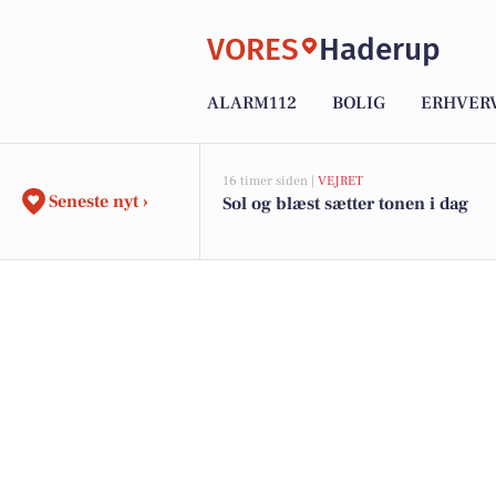
VORES
Haderup
ALARM112
BOLIG
ERHVER
16 timer siden |
VEJRET
Seneste nyt ›
Sol og blæst sætter tonen i dag