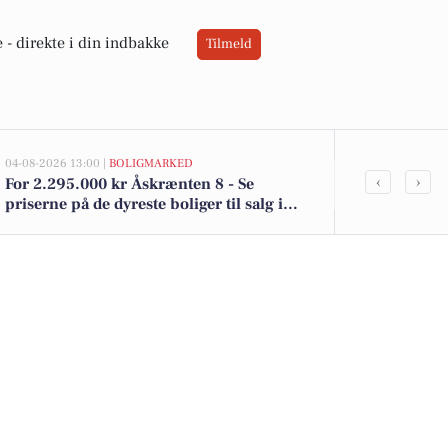
 -
direkte i din indbakke
Tilmeld
04-08-2026 13:00 |
BOLIGMARKED
02-08-2026 16:01
‹
›
For 2.295.000 kr Åskrænten 8 - Se
Økologiske k
priserne på de dyreste boliger til salg i
brød til 12 kr
Haderup