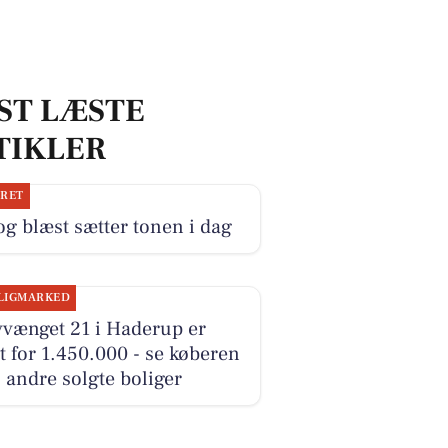
ST LÆSTE
TIKLER
JRET
og blæst sætter tonen i dag
LIGMARKED
vvænget 21 i Haderup er
t for 1.450.000 - se køberen
 andre solgte boliger