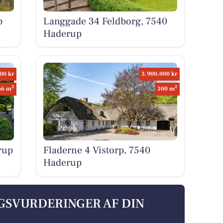
p
Langgade 34 Feldborg, 7540
Haderup
00 kr
3.900.000 kr
2
2
66 m
300 m
rup
Fladerne 4 Vistorp, 7540
Haderup
LGSVURDERINGER AF DIN