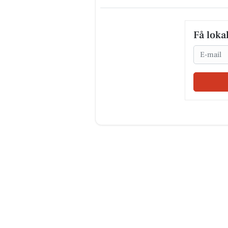
Få loka
Email