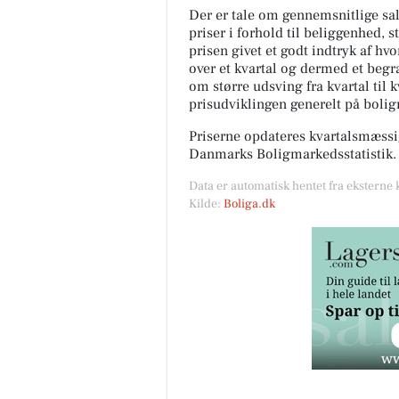
Der er tale om gennemsnitlige salg
priser i forhold til beliggenhed, s
prisen givet et godt indtryk af hv
over et kvartal og dermed et begræ
om større udsving fra kvartal til 
prisudviklingen generelt på boli
Priserne opdateres kvartalsmæssig
Danmarks Boligmarkedsstatistik.
Data er automatisk hentet fra eksterne 
Kilde:
Boliga.dk