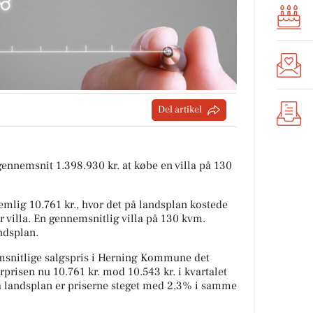
Del artikel
 gennemsnit 1.398.930 kr. at købe en villa på 130
mlig 10.761 kr., hvor det på landsplan kostede
r villa. En gennemsnitlig villa på 130 kvm.
ndsplan.
snitlige salgspris i Herning Kommune det
rprisen nu 10.761 kr. mod 10.543 kr. i kvartalet
På landsplan er priserne steget med 2,3% i samme