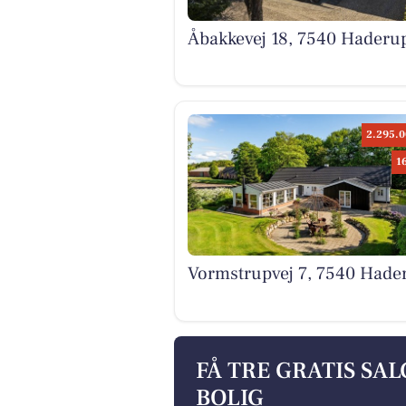
Åbakkevej 18, 7540 Haderu
2.295.0
1
Vormstrupvej 7, 7540 Hade
FÅ TRE GRATIS SA
BOLIG