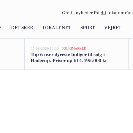
Gratis nyheder fra
dit
lokalområde
V
DET SKER
LOKALT NYT
SPORT
VEJRET
05-08-2026 13:00 |
BOLIGMARKED
Top 6 over dyreste boliger til salg i
Haderup. Priser op til 4.495.000 kr