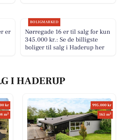
BOLIGMARKED
r er
Nørregade 16 er til salg for kun
i
345.000 kr.: Se de billigste
.
boliger til salg i Haderup her
LG I HADERUP
00 kr
995.000 kr
2
2
08 m
165 m