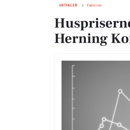
Huspriserne går op i Herning Kommu
ARTIKLER
Fakta om
Huspriserne
Herning K