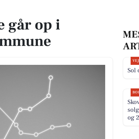
ne
 går op i
ME
ommune
AR
VE
Sol 
BO
Sko
solg
og 2