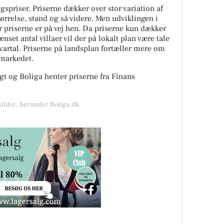
spriser. Priserne dækker over stor variation af
tørrelse, stand og så videre. Men udviklingen i
or priserne er på vej hen. Da priserne kun dækker
nset antal villaer vil der på lokalt plan være tale
kvartal. Priserne på landsplan fortæller mere om
gmarkedet.
t og Boliga henter priserne fra Finans
kilder, herunder Boliga.dk.