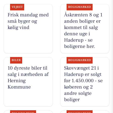
VEJRET
BOLIGMARKED
Frisk mandag med
Åskrænten 8 og 1
små byger og
anden boliger er
kølig vind
kommet til salg
denne uge i
Haderup - se
boligerne her.
BILER
BOLIGMARKED
10 dyreste biler til
Skovvænget 21 i
salg i nærheden af
Haderup er solgt
Herning
for 1.450.000 - se
Kommune
køberen og 2
andre solgte
boliger