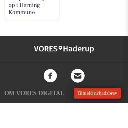
op i Herning
Kommune
VORES
Haderup
OM VORES DIGITAL
Tilmeld nyhedsbrev
Om os
For annoncører
Vilkår og Privatlivspolitik