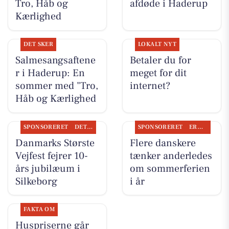
Tro, Håb og
afdøde i Haderup
Kærlighed
DET SKER
LOKALT NYT
Salmesangsaftene
Betaler du for
r i Haderup: En
meget for dit
sommer med "Tro,
internet?
Håb og Kærlighed
SPONSORERET
DET SKER
SPONSORERET
ERHVERV
Danmarks Største
Flere danskere
Vejfest fejrer 10-
tænker anderledes
års jubilæum i
om sommerferien
Silkeborg
i år
FAKTA OM
Huspriserne går