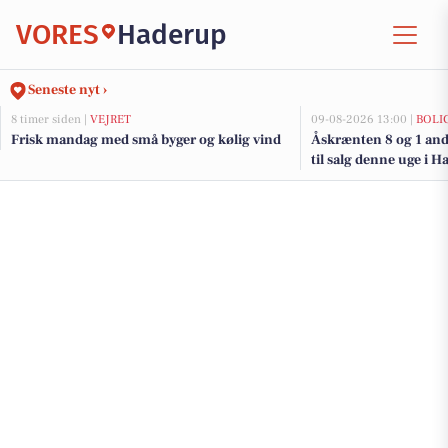
VORES
Haderup
Seneste nyt ›
8 timer siden |
VEJRET
09-08-2026 13:00 |
BOLI
Frisk mandag med små byger og kølig vind
Åskrænten 8 og 1 and
til salg denne uge i H
her.