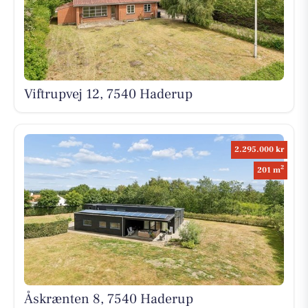
Viftrupvej 12, 7540 Haderup
2.295.000 kr
2
201 m
Åskrænten 8, 7540 Haderup