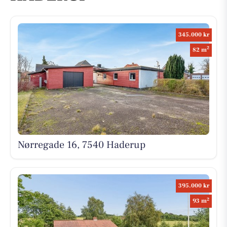
345.000 kr
2
82 m
Nørregade 16, 7540 Haderup
395.000 kr
2
93 m