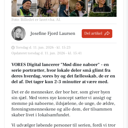
Foto: Billedet er lavet vha. AI
.
Josefine Fjord Laursen
Del artikel
Torsdag d. 11. jun. 2026 - kl. 15:23
Opdateret torsdag d. 11. jun. 2026 - kl. 15:41
VORES Digital lancerer "Mød dine naboer" - en
serie portrætter, hvor lokale deler små glimt fra
deres hverdag, vores by og det fællesskab, de er en
del af. Det tager kun 2-3 minutter at være med.
Det er de mennesker, der bor her, som giver byen
sin sjæl.
Med vores nye koncept sætter vi ansigt og
stemme på naboerne, ildsjælene, de unge, de ældre,
foreningsmenneskene og alle dem, der tilsammen
skaber livet i lokalsamfundet.
Vi udvælger løbende personer til serien, fordi vi tror