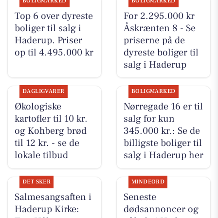
BOLIGMARKED
BOLIGMARKED
Top 6 over dyreste
For 2.295.000 kr
boliger til salg i
Åskrænten 8 - Se
Haderup. Priser
priserne på de
op til 4.495.000 kr
dyreste boliger til
salg i Haderup
DAGLIGVARER
BOLIGMARKED
Økologiske
Nørregade 16 er til
kartofler til 10 kr.
salg for kun
og Kohberg brød
345.000 kr.: Se de
til 12 kr. - se de
billigste boliger til
lokale tilbud
salg i Haderup her
DET SKER
MINDEORD
Salmesangsaften i
Seneste
Haderup Kirke:
dødsannoncer og