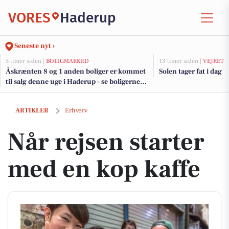
VORES
Haderup
Seneste nyt ›
5 timer siden |
BOLIGMARKED
13 timer siden |
VEJRET
Åskrænten 8 og 1 anden boliger er kommet
Solen tager fat i dag
til salg denne uge i Haderup - se boligerne
her.
Når rejsen starter med en kop kaffe
ARTIKLER
Erhverv
Når rejsen starter
med en kop kaffe