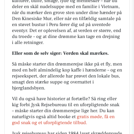
kulturer, dufte, smage, lyde og mennesker – når du
deler en skål nudelsuppe med en familie i Vietnam,
når du mærker den grove sten under dine hænder på
Den Kinesiske Mur, eller når en tilfældig samtale på
en støvet bustur i Peru fører dig ud på uventede
eventyr. Det er oplevelsen af, at verden er større, end
du troede – og at dine drømme kan tage en drejning
i alle retninger.
Eller som de selv siger: Verden skal mærkes.
Så måske starter din drømmerejse ikke på et fly, men
med en helt almindelig kop kaffe i hænderne – og en
rejseekspert, der allerede har prøvet den lokale bus,
smagt den stærke suppe og overnattet i
bjerglandsbyen.
Vil du også have historier at fortælle? Så ring eller
kig forbi Jysk Rejsebureau til en uforpligtende snak
– måske starter din drømmerejse lige her. Du kan
naturligvis også altid booke et
gratis møde, få en
god snak og et uforpligtende tilbud.
Jysk rejsebureau har siden 1984 lavet skræddersyede