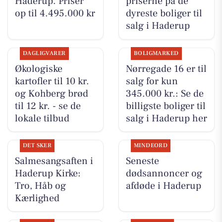
Haderup. Priser
priserne på de
op til 4.495.000 kr
dyreste boliger til
salg i Haderup
DAGLIGVARER
BOLIGMARKED
Økologiske
Nørregade 16 er til
kartofler til 10 kr.
salg for kun
og Kohberg brød
345.000 kr.: Se de
til 12 kr. - se de
billigste boliger til
lokale tilbud
salg i Haderup her
DET SKER
MINDEORD
Salmesangsaften i
Seneste
Haderup Kirke:
dødsannoncer og
Tro, Håb og
afdøde i Haderup
Kærlighed