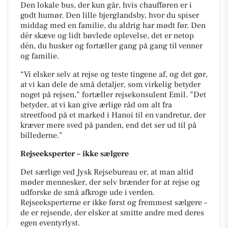
Den lokale bus, der kun går, hvis chaufføren er i
godt humør. Den lille bjerglandsby, hvor du spiser
middag med en familie, du aldrig har mødt før. Den
dér skæve og lidt bøvlede oplevelse, det er netop
dén, du husker og fortæller gang på gang til venner
og familie.
“Vi elsker selv at rejse og teste tingene af, og det gør,
at vi kan dele de små detaljer, som virkelig betyder
noget på rejsen,” fortæller rejsekonsulent Emil. ”Det
betyder, at vi kan give ærlige råd om alt fra
streetfood på et marked i Hanoi til en vandretur, der
kræver mere sved på panden, end det ser ud til på
billederne.”
Rejseeksperter – ikke sælgere
Det særlige ved Jysk Rejsebureau er, at man altid
møder mennesker, der selv brænder for at rejse og
udforske de små afkroge ude i verden.
Rejseeksperterne er ikke først og fremmest sælgere –
de er rejsende, der elsker at smitte andre med deres
egen eventyrlyst.