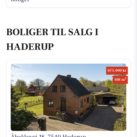
BOLIGER TIL SALG I
HADERUP
675.000 kr
2
108 m