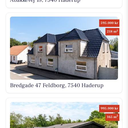
Åbakkevej 18, 7540 Haderup
595.000 kr
2
218 m
Bredgade 47 Feldborg, 7540 Haderup
995.000 kr
2
165 m