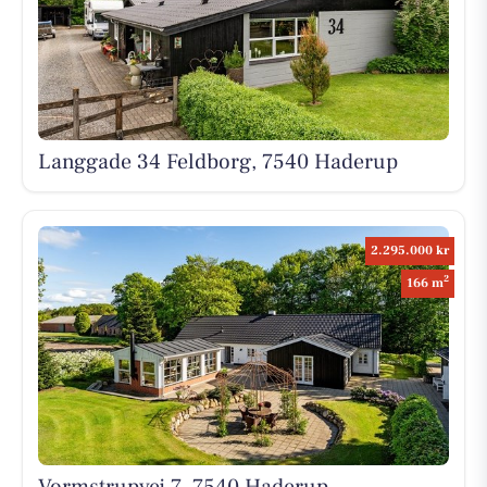
Langgade 34 Feldborg, 7540 Haderup
2.295.000 kr
2
166 m
Vormstrupvej 7, 7540 Haderup