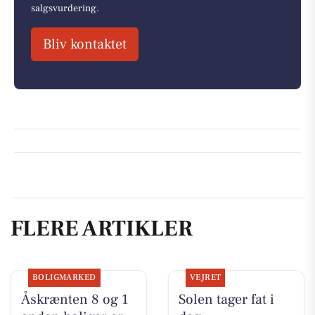
salgsvurdering.
Bliv kontaktet
FLERE ARTIKLER
BOLIGMARKED
VEJRET
Åskrænten 8 og 1
Solen tager fat i