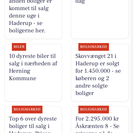
anden boliger er
dag
kommet til salg
denne uge i
Haderup - se
boligerne her.
BILER
BOLIGMARKED
10 dyreste biler til
Skovvænget 21 i
salg i nærheden af
Haderup er solgt
Herning
for 1.450.000 - se
Kommune
køberen og 2
andre solgte
boliger
BOLIGMARKED
BOLIGMARKED
Top 6 over dyreste
For 2.295.000 kr
boliger til salg i
Åskrænten 8 - Se