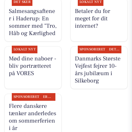
DET SKER
LOKALT NYT
Salmesangsaftene
Betaler du for
r i Haderup: En
meget for dit
sommer med "Tro,
internet?
Håb og Kærlighed
LOKALT NYT
SPONSORERET
DET SKER
Mød dine naboer -
Danmarks Største
bliv portrætteret
Vejfest fejrer 10-
på VORES
års jubilæum i
Silkeborg
SPONSORERET
ERHVERV
Flere danskere
tænker anderledes
om sommerferien
i år