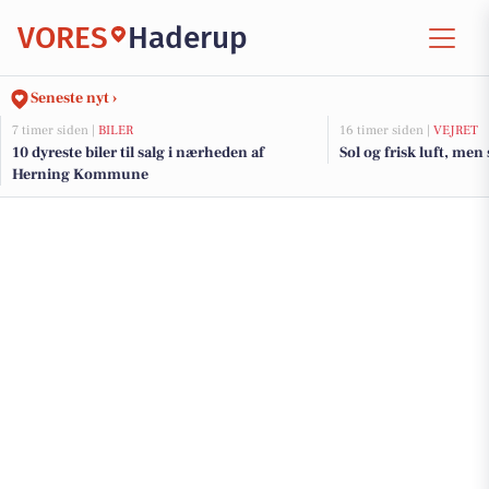
VORES
Haderup
Seneste nyt ›
7 timer siden |
BILER
16 timer siden |
VEJRET
10 dyreste biler til salg i nærheden af
Sol og frisk luft, men
Herning Kommune