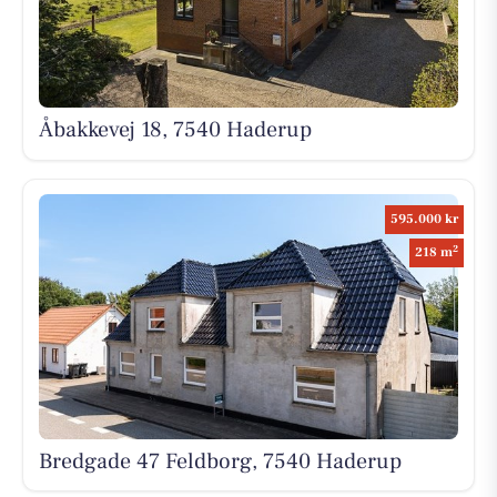
Åbakkevej 18, 7540 Haderup
595.000 kr
2
218 m
Bredgade 47 Feldborg, 7540 Haderup