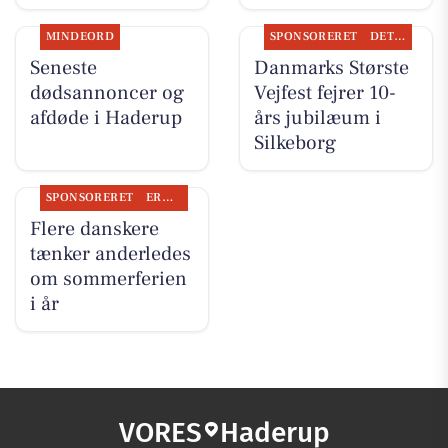
MINDEORD
SPONSORERET
DET SKER
Seneste
Danmarks Største
dødsannoncer og
Vejfest fejrer 10-
afdøde i Haderup
års jubilæum i
Silkeborg
SPONSORERET
ERHVERV
Flere danskere
tænker anderledes
om sommerferien
i år
VORES
Haderup