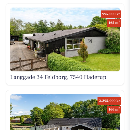
995.000 kr
2
165 m
Langgade 34 Feldborg, 7540 Haderup
2.295.000 kr
2
166 m