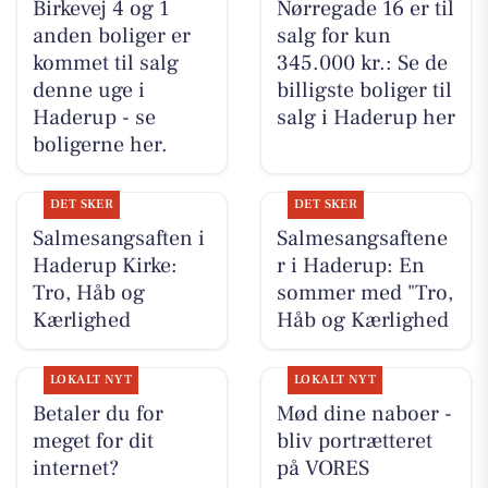
Birkevej 4 og 1
Nørregade 16 er til
anden boliger er
salg for kun
kommet til salg
345.000 kr.: Se de
denne uge i
billigste boliger til
Haderup - se
salg i Haderup her
boligerne her.
DET SKER
DET SKER
Salmesangsaften i
Salmesangsaftene
Haderup Kirke:
r i Haderup: En
Tro, Håb og
sommer med "Tro,
Kærlighed
Håb og Kærlighed
LOKALT NYT
LOKALT NYT
Betaler du for
Mød dine naboer -
meget for dit
bliv portrætteret
internet?
på VORES