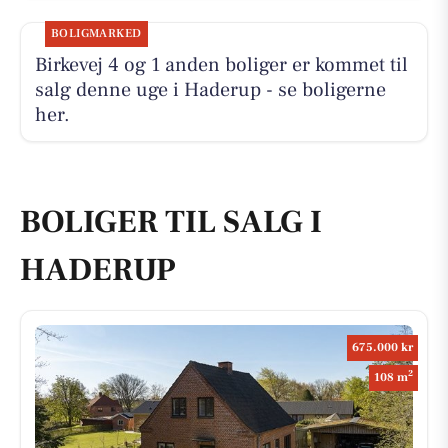
BOLIGMARKED
Birkevej 4 og 1 anden boliger er kommet til
salg denne uge i Haderup - se boligerne
her.
BOLIGER TIL SALG I
HADERUP
675.000 kr
2
108 m