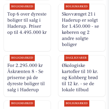
BOLIGMARKED
BOLIGMARKED
Top 6 over dyreste
Skovvænget 21 i
boliger til salg i
Haderup er solgt
Haderup. Priser
for 1.450.000 - se
op til 4.495.000 kr
køberen og 2
andre solgte
boliger
BOLIGMARKED
DAGLIGVARER
For 2.295.000 kr
Økologiske
Åskrænten 8 - Se
kartofler til 10 kr.
priserne på de
og Kohberg brød
dyreste boliger til
til 12 kr. - se de
salg i Haderup
lokale tilbud
BOLIGMARKED
BOLIGMARKED