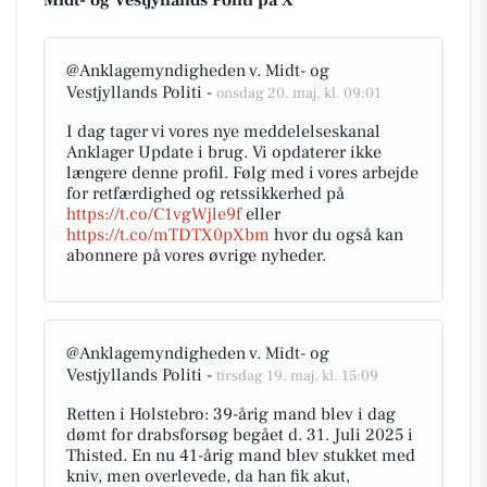
Midt- og Vestjyllands Politi på X
@Anklagemyndigheden v. Midt- og
Vestjyllands Politi -
onsdag 20. maj, kl. 09:01
I dag tager vi vores nye meddelelseskanal
Anklager Update i brug. Vi opdaterer ikke
længere denne profil. Følg med i vores arbejde
for retfærdighed og retssikkerhed på
https://t.co/C1vgWjle9f
eller
https://t.co/mTDTX0pXbm
hvor du også kan
abonnere på vores øvrige nyheder.
@Anklagemyndigheden v. Midt- og
Vestjyllands Politi -
tirsdag 19. maj, kl. 15:09
Retten i Holstebro: 39-årig mand blev i dag
dømt for drabsforsøg begået d. 31. Juli 2025 i
Thisted. En nu 41-årig mand blev stukket med
kniv, men overlevede, da han fik akut,