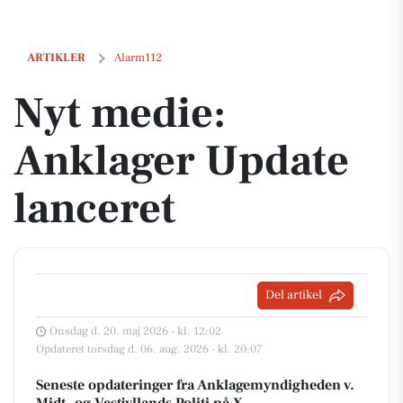
Nyt medie: Anklager Update lanceret
ARTIKLER
Alarm112
Nyt medie:
Anklager Update
lanceret
Del artikel
Onsdag d. 20. maj 2026 - kl. 12:02
Opdateret torsdag d. 06. aug. 2026 - kl. 20:07
Seneste opdateringer fra Anklagemyndigheden v.