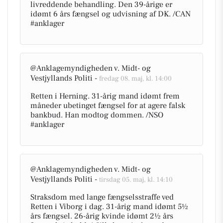
livreddende behandling. Den 39-årige er
idømt 6 års fængsel og udvisning af DK. /CAN
#anklager
@Anklagemyndigheden v. Midt- og
Vestjyllands Politi -
fredag 08. maj, kl. 14:00
Retten i Herning. 31-årig mand idømt frem
måneder ubetinget fængsel for at agere falsk
bankbud. Han modtog dommen. /NSO
#anklager
@Anklagemyndigheden v. Midt- og
Vestjyllands Politi -
tirsdag 05. maj, kl. 14:10
Straksdom med lange fængselsstraffe ved
Retten i Viborg i dag. 31-årig mand idømt 5½
års fængsel. 26-årig kvinde idømt 2½ års