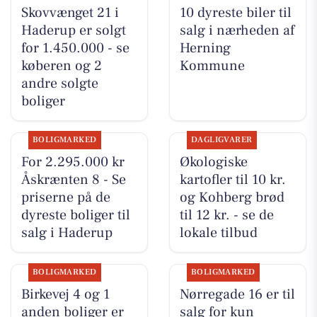
Skovvænget 21 i
10 dyreste biler til
Haderup er solgt
salg i nærheden af
for 1.450.000 - se
Herning
køberen og 2
Kommune
andre solgte
boliger
BOLIGMARKED
DAGLIGVARER
For 2.295.000 kr
Økologiske
Åskrænten 8 - Se
kartofler til 10 kr.
priserne på de
og Kohberg brød
dyreste boliger til
til 12 kr. - se de
salg i Haderup
lokale tilbud
BOLIGMARKED
BOLIGMARKED
Birkevej 4 og 1
Nørregade 16 er til
anden boliger er
salg for kun