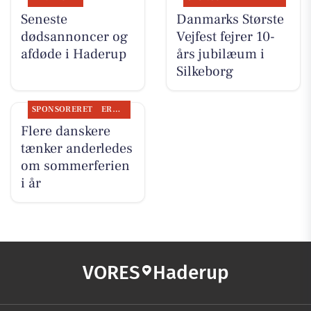
Seneste
Danmarks Største
dødsannoncer og
Vejfest fejrer 10-
afdøde i Haderup
års jubilæum i
Silkeborg
SPONSORERET
ERHVERV
Flere danskere
tænker anderledes
om sommerferien
i år
VORES
Haderup