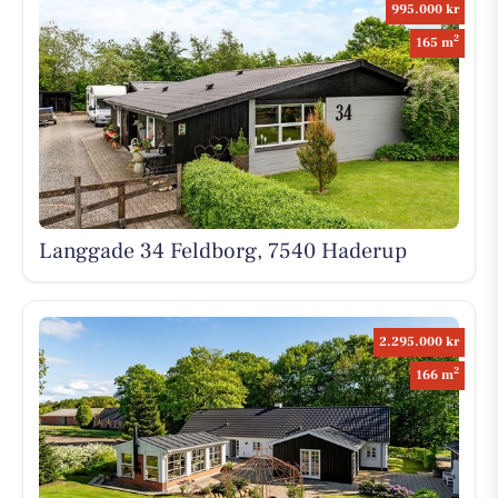
995.000 kr
2
165 m
Langgade 34 Feldborg, 7540 Haderup
2.295.000 kr
2
166 m