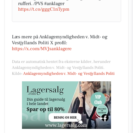
rufferi. /PVS #anklager
https://t.co/gggC1nTypm
Læs mere på Anklagemyndigheden v. Midt- og
Vestjyllands Politi X profil:
https://x.com/MVJsanklagere
Data er automatisk hentet fra eksterne kilder, herunder
Anklagemyndigheden v. Midt- og Vestjyllands Politi.
Kilde:
Anklagemyndigheden v. Midt- og Vestjyllands Politi