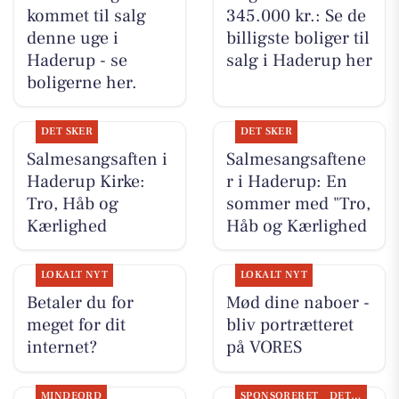
kommet til salg
345.000 kr.: Se de
denne uge i
billigste boliger til
Haderup - se
salg i Haderup her
boligerne her.
DET SKER
DET SKER
Salmesangsaften i
Salmesangsaftene
Haderup Kirke:
r i Haderup: En
Tro, Håb og
sommer med "Tro,
Kærlighed
Håb og Kærlighed
LOKALT NYT
LOKALT NYT
Betaler du for
Mød dine naboer -
meget for dit
bliv portrætteret
internet?
på VORES
MINDEORD
SPONSORERET
DET SKER