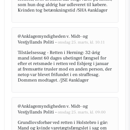
som hun dog aldrig har udleveret til købere.
Kvinden tog betænkningstid /SHA #anklager
@Anklagemyndigheden v. Midt- og
Vestjyllands Politi -
onsdag 25. marts, kl. 10:11
Tilståelsessag - Retten i Herning: 32-årig
mand idømt 60 dages ubetinget fængsel for
efter et retsmøde i retten ved Esbjerg i januar
at fremsætte trusler mod en anden person, der
netop var blevet frifundet i en straffesag.
Dommen modtaget. /JSE #anklager
@Anklagemyndigheden v. Midt- og
Vestjyllands Politi -
onsdag 25. marts, kl. 09:00
Grundlovsforhør ved retten i Holstebro i går:
Mand og kvinde varetægtsfængslet i sag om