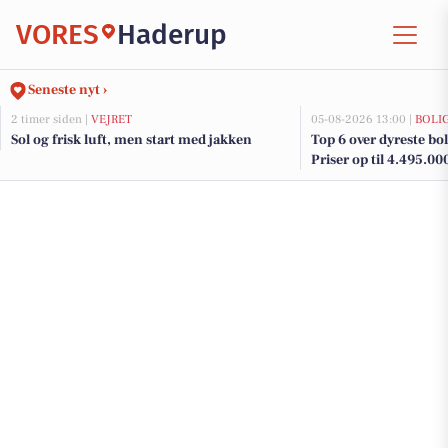
VORES
Haderup
Seneste nyt ›
2 timer siden |
VEJRET
05-08-2026 13:00 |
BOLI
Sol og frisk luft, men start med jakken
Top 6 over dyreste bol
Priser op til 4.495.00