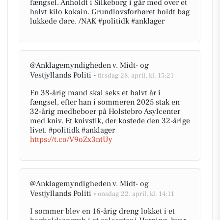
fængsel. Anholdt i Silkeborg i går med over et
halvt kilo kokain. Grundlovsforhøret holdt bag
lukkede døre. /NAK #politidk #anklager
@Anklagemyndigheden v. Midt- og
Vestjyllands Politi -
tirsdag 28. april, kl. 15:21
En 38-årig mand skal seks et halvt år i
fængsel, efter han i sommeren 2025 stak en
32-årig medbeboer på Holstebro Asylcenter
med kniv. Et knivstik, der kostede den 32-årige
livet. #politidk #anklager
https://t.co/V9oZx3ntUy
@Anklagemyndigheden v. Midt- og
Vestjyllands Politi -
onsdag 22. april, kl. 14:11
I sommer blev en 16-årig dreng lokket i et