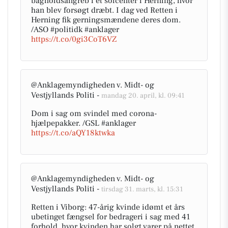
bagholdsangreb i et solcenter i Herning, hvor
han blev forsøgt dræbt. I dag ved Retten i
Herning fik gerningsmændene deres dom.
/ASO #politidk #anklager
https://t.co/0gi3CoT6VZ
@Anklagemyndigheden v. Midt- og
Vestjyllands Politi -
mandag 20. april, kl. 09:41
Dom i sag om svindel med corona-
hjælpepakker. /GSL #anklager
https://t.co/aQY18ktwka
@Anklagemyndigheden v. Midt- og
Vestjyllands Politi -
tirsdag 31. marts, kl. 15:31
Retten i Viborg: 47-årig kvinde idømt et års
ubetinget fængsel for bedrageri i sag med 41
forhold, hvor kvinden har solgt varer på nettet,