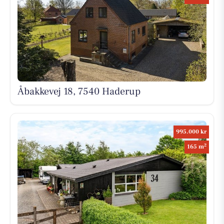
Åbakkevej 18, 7540 Haderup
995.000 kr
2
165 m