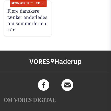
SPONSORERET
ERHVERV
Flere danskere
tænker anderledes
om sommerferien
i år
VORES
Haderup
OM VORES DIGITAL