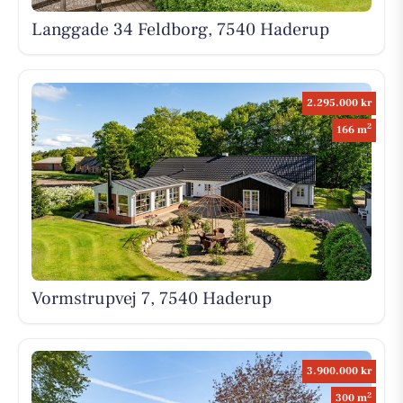
Langgade 34 Feldborg, 7540 Haderup
2.295.000 kr
2
166 m
Vormstrupvej 7, 7540 Haderup
3.900.000 kr
2
300 m