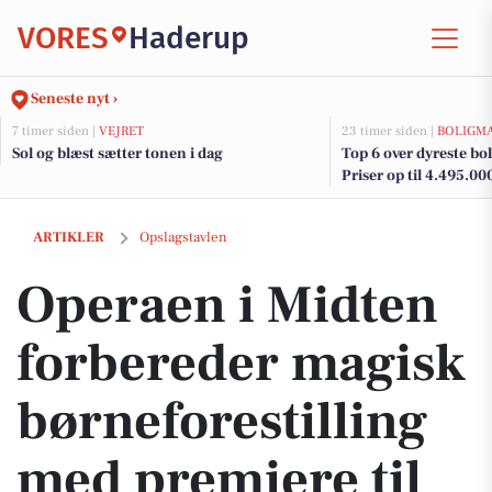
VORES
Haderup
Seneste nyt ›
7 timer siden |
VEJRET
23 timer siden |
BOLIGM
Sol og blæst sætter tonen i dag
Top 6 over dyreste bol
Priser op til 4.495.00
Operaen i Midten forbereder magisk børneforestilling med premiere 
ARTIKLER
Opslagstavlen
Operaen i Midten
forbereder magisk
børneforestilling
med premiere til