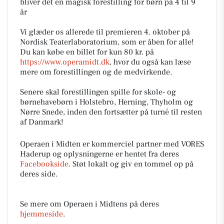
bliver det en magisk forestilling for børn på 4 til 9
år ️
Vi glæder os allerede til premieren 4. oktober på
Nordisk Teaterlaboratorium, som er åben for alle!
Du kan købe en billet for kun 80 kr. på
https://www.operamidt.dk
, hvor du også kan læse
mere om forestillingen og de medvirkende.
Senere skal forestillingen spille for skole- og
børnehavebørn i Holstebro, Herning, Thyholm og
Nørre Snede, inden den fortsætter på turné til resten
af Danmark!
Operaen i Midten er kommerciel partner med VORES
Haderup og oplysningerne er hentet fra deres
Facebookside
. Støt lokalt og giv en tommel op på
deres side.
Se mere om Operaen i Midtens på deres
hjemmeside
.