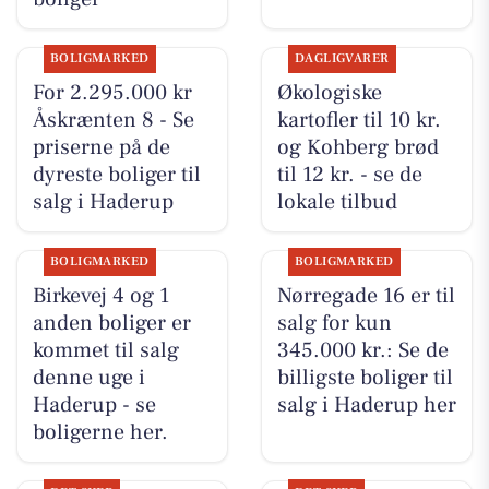
BOLIGMARKED
DAGLIGVARER
For 2.295.000 kr
Økologiske
Åskrænten 8 - Se
kartofler til 10 kr.
priserne på de
og Kohberg brød
dyreste boliger til
til 12 kr. - se de
salg i Haderup
lokale tilbud
BOLIGMARKED
BOLIGMARKED
Birkevej 4 og 1
Nørregade 16 er til
anden boliger er
salg for kun
kommet til salg
345.000 kr.: Se de
denne uge i
billigste boliger til
Haderup - se
salg i Haderup her
boligerne her.