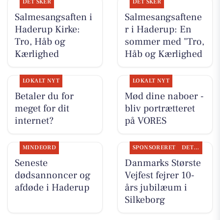
DET SKER
DET SKER
Salmesangsaften i
Salmesangsaftene
Haderup Kirke:
r i Haderup: En
Tro, Håb og
sommer med "Tro,
Kærlighed
Håb og Kærlighed
LOKALT NYT
LOKALT NYT
Betaler du for
Mød dine naboer -
meget for dit
bliv portrætteret
internet?
på VORES
MINDEORD
SPONSORERET
DET SKER
Seneste
Danmarks Største
dødsannoncer og
Vejfest fejrer 10-
afdøde i Haderup
års jubilæum i
Silkeborg