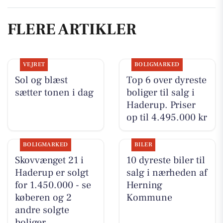
FLERE ARTIKLER
VEJRET
BOLIGMARKED
Sol og blæst
Top 6 over dyreste
sætter tonen i dag
boliger til salg i
Haderup. Priser
op til 4.495.000 kr
BOLIGMARKED
BILER
Skovvænget 21 i
10 dyreste biler til
Haderup er solgt
salg i nærheden af
for 1.450.000 - se
Herning
køberen og 2
Kommune
andre solgte
boliger