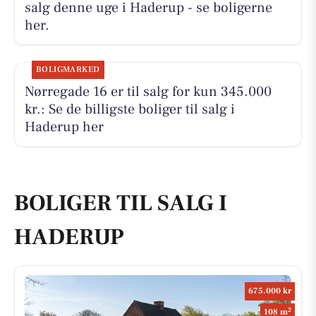
salg denne uge i Haderup - se boligerne
her.
BOLIGMARKED
Nørregade 16 er til salg for kun 345.000
kr.: Se de billigste boliger til salg i
Haderup her
BOLIGER TIL SALG I
HADERUP
675.000 kr
2
108 m