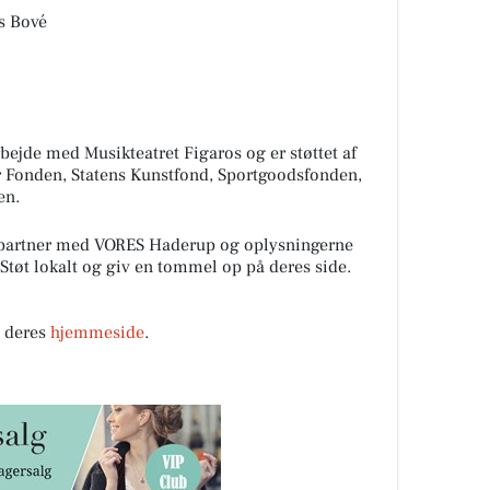
s Bové
bejde med Musikteatret Figaros og er støttet af
er Fonden, Statens Kunstfond, Sportgoodsfonden,
en.
 partner med VORES Haderup og oplysningerne
 Støt lokalt og giv en tommel op på deres side.
å deres
hjemmeside
.