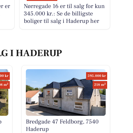
r er
Nørregade 16 er til salg for kun
i
345.000 kr.: Se de billigste
.
boliger til salg i Haderup her
LG I HADERUP
00 kr
595.000 kr
2
2
08 m
218 m
p
Bredgade 47 Feldborg, 7540
Haderup