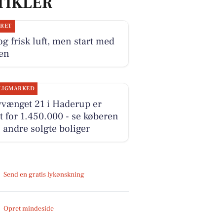
TIKLER
JRET
og frisk luft, men start med
ken
LIGMARKED
vvænget 21 i Haderup er
t for 1.450.000 - se køberen
 andre solgte boliger
Send en gratis lykønskning
Opret mindeside