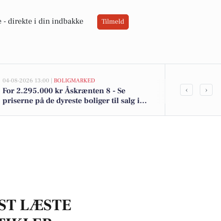
 -
direkte i din indbakke
Tilmeld
04-08-2026 13:00 |
BOLIGMARKED
02-08-2026 16:01
‹
›
For 2.295.000 kr Åskrænten 8 - Se
Økologiske k
priserne på de dyreste boliger til salg i
brød til 12 kr
Haderup
ST LÆSTE