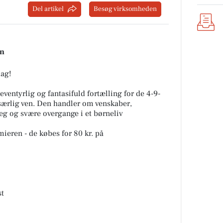
Del artikel
Besøg virksomheden
en
dag!
ventyrlig og fantasifuld fortælling for de 4-9-
 særlig ven. Den handler om venskaber,
g og svære overgange i et børneliv
emieren - de købes for 80 kr. på
st