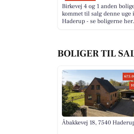
Birkevej 4 og 1 anden bolige
kommet til salg denne uge 
Haderup - se boligerne her
BOLIGER TIL SA
675.0
1
Åbakkevej 18, 7540 Haderu