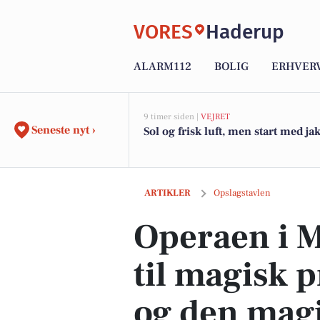
VORES
Haderup
ALARM112
BOLIG
ERHVER
9 timer siden |
VEJRET
Seneste nyt ›
Sol og frisk luft, men start med ja
Operaen i Midten inviterer til magisk
ARTIKLER
Opslagstavlen
Operaen i M
til magisk 
og den magi