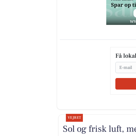
Få loka
Email
VEJRET
Sol og frisk luft, 