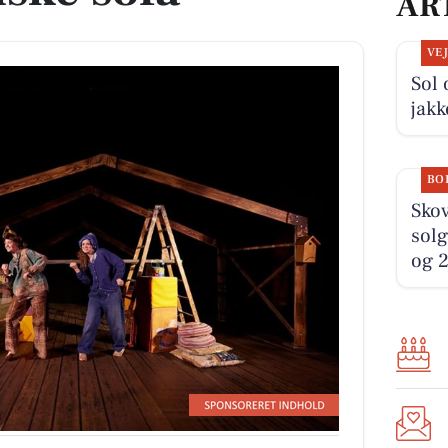
AR
VE
Sol 
jak
BO
Sko
solg
og 2