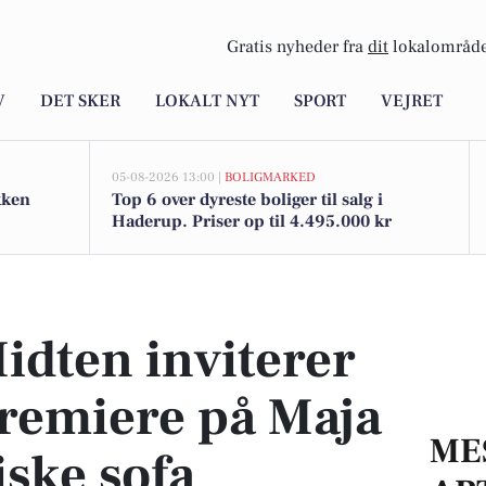
Gratis nyheder fra
dit
lokalområde
V
DET SKER
LOKALT NYT
SPORT
VEJRET
05-08-2026 13:00 |
BOLIGMARKED
kken
Top 6 over dyreste boliger til salg i
Haderup. Priser op til 4.495.000 kr
 premiere på Maja og den magiske sofa
idten inviterer
premiere på Maja
ME
ske sofa