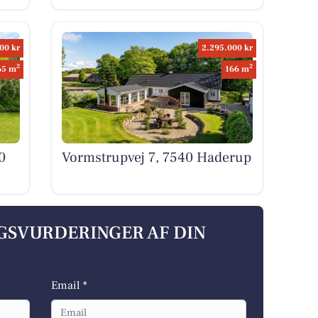
00 kr
2.295.000 kr
2
2
65 m
166 m
0
Vormstrupvej 7, 7540 Haderup
LGSVURDERINGER AF DIN
Email *