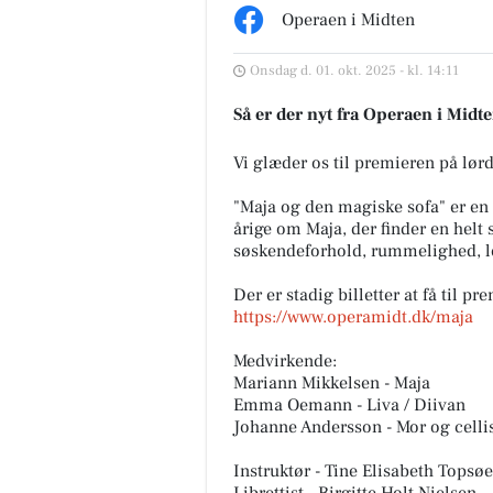
Operaen i Midten
Onsdag d. 01. okt. 2025 - kl. 14:11
Så er der nyt fra Operaen i Midt
Vi glæder os til premieren på lør
"Maja og den magiske sofa" er en e
årige om Maja, der finder en helt
søskendeforhold, rummelighed, le
Der er stadig billetter at få til pr
https://www.operamidt.dk/maja
Medvirkende:
Mariann Mikkelsen - Maja
Emma Oemann - Liva / Diivan
Johanne Andersson - Mor og celli
Instruktør - Tine Elisabeth Topsøe