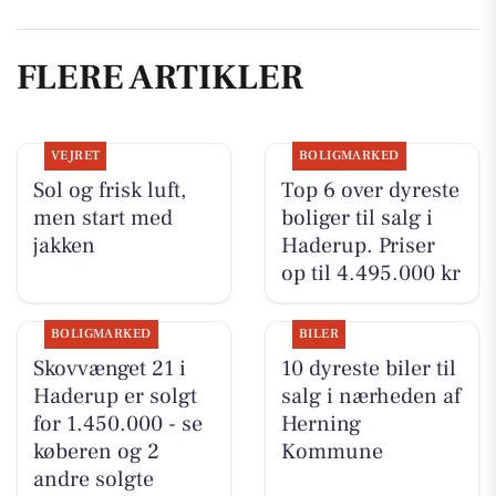
FLERE ARTIKLER
VEJRET
BOLIGMARKED
Sol og frisk luft,
Top 6 over dyreste
men start med
boliger til salg i
jakken
Haderup. Priser
op til 4.495.000 kr
BOLIGMARKED
BILER
Skovvænget 21 i
10 dyreste biler til
Haderup er solgt
salg i nærheden af
for 1.450.000 - se
Herning
køberen og 2
Kommune
andre solgte