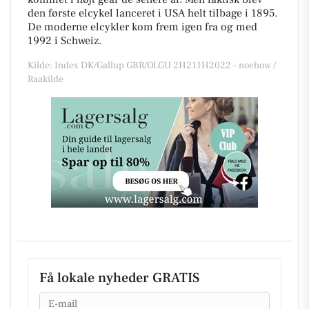
den første elcykel lanceret i USA helt tilbage i 1895.
De moderne elcykler kom frem igen fra og med
1992 i Schweiz.
Kilde: Index DK/Gallup GBR/OLGU 2H211H2022 - noehow /
Raakilde
Få lokale nyheder GRATIS
Email