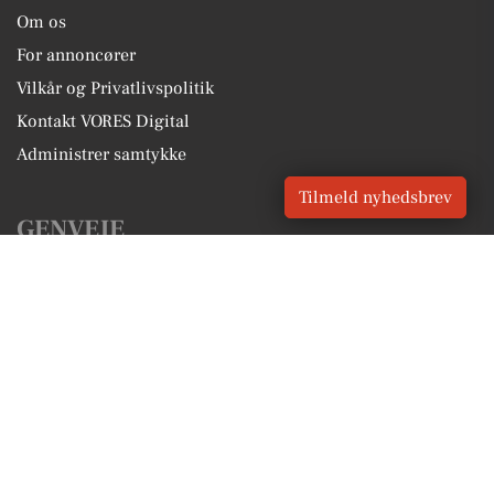
Om os
For annoncører
Vilkår og Privatlivspolitik
Kontakt VORES Digital
Administrer samtykke
Tilmeld nyhedsbrev
GENVEJE
Seneste nyt fra Haderup
Vores lokale erhverv
Kalenderen for Haderup
Fakta om Haderup
Erhvervsartikler
Herning Kommune
Få en gratis salgsvurdering