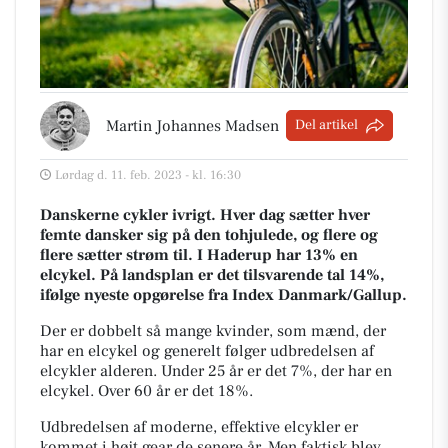
Martin Johannes Madsen
Del artikel
Lørdag d. 11. feb. 2023 - kl. 16:30
Danskerne cykler ivrigt. Hver dag sætter hver
femte dansker sig på den tohjulede, og flere og
flere sætter strøm til. I Haderup har 13% en
elcykel. På landsplan er det tilsvarende tal 14%,
ifølge nyeste opgørelse fra Index Danmark/Gallup.
Der er dobbelt så mange kvinder, som mænd, der
har en elcykel og generelt følger udbredelsen af
elcykler alderen. Under 25 år er det 7%, der har en
elcykel. Over 60 år er det 18%.
Udbredelsen af moderne, effektive elcykler er
kommet i højt gear de senere år. Men faktisk blev