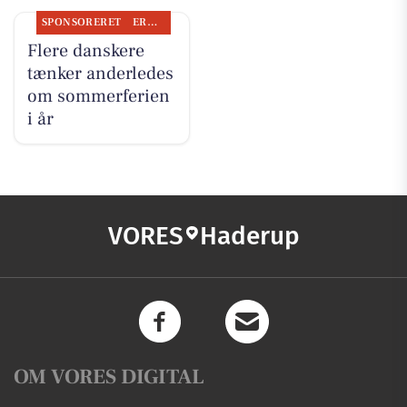
SPONSORERET
ERHVERV
Flere danskere
tænker anderledes
om sommerferien
i år
VORES
Haderup
OM VORES DIGITAL