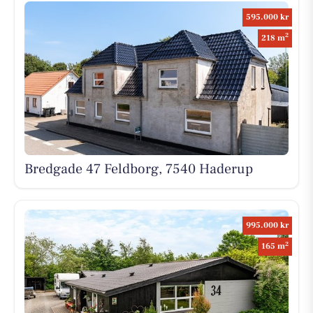
595.000 kr
2
218 m
Bredgade 47 Feldborg, 7540 Haderup
995.000 kr
2
165 m