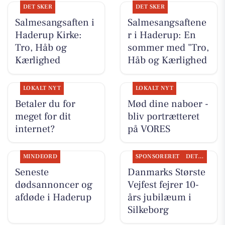
DET SKER
DET SKER
Salmesangsaften i
Salmesangsaftene
Haderup Kirke:
r i Haderup: En
Tro, Håb og
sommer med "Tro,
Kærlighed
Håb og Kærlighed
LOKALT NYT
LOKALT NYT
Betaler du for
Mød dine naboer -
meget for dit
bliv portrætteret
internet?
på VORES
MINDEORD
SPONSORERET
DET SKER
Seneste
Danmarks Største
dødsannoncer og
Vejfest fejrer 10-
afdøde i Haderup
års jubilæum i
Silkeborg