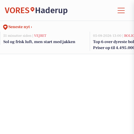
VORES
Haderup
Seneste nyt ›
51 minutter siden |
VEJRET
05-08-2026 13:00 |
BOLI
Sol og frisk luft, men start med jakken
Top 6 over dyreste bol
Priser op til 4.495.00