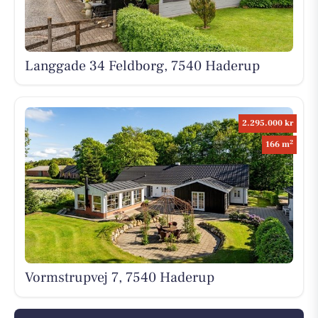
Langgade 34 Feldborg, 7540 Haderup
2.295.000 kr
2
166 m
Vormstrupvej 7, 7540 Haderup