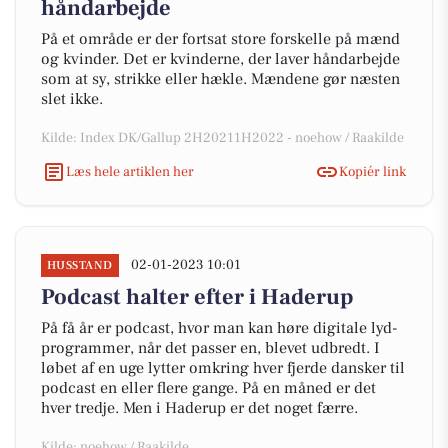
håndarbejde
På et område er der fortsat store forskelle på mænd
og kvinder. Det er kvinderne, der laver håndarbejde
som at sy, strikke eller hækle. Mændene gør næsten
slet ikke.
Kilde: Index DK/Gallup 2H20211H2022 - noehow / Raakilde
Læs hele artiklen her
Kopiér link
02-01-2023 10:01
HUSSTAND
Podcast halter efter i Haderup
På få år er podcast, hvor man kan høre digitale lyd-
programmer, når det passer en, blevet udbredt. I
løbet af en uge lytter omkring hver fjerde dansker til
podcast en eller flere gange. På en måned er det
hver tredje. Men i Haderup er det noget færre.
Kilde: noehow / Raakilde