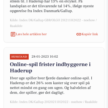
strøm til. I Haderup har 13% en elcykel. På
landsplan er det tilsvarende tal 14%, ifølge nyeste
opgørelse fra Index Danmark/Gallup.
Kilde: Index DK/Gallup GBR/OLGU 2H211H2022 - noehow /
Raakilde
Læs hele artiklen her
Kopiér link
28-01-2023 10:02
HUSSTAND
Online-spil frister indbyggerne i
Haderup
Hver uge spiller hver fjerde dansker online-spil. I
Haderup er det 26% som kaster sig over spil på
nettet mindst en gang om ugen. Og halvdelen af
dem, der spiller, gør det dagligt.
Kilde: Index DK/Gallup 2H20211H2022 - noehow / Raakilde