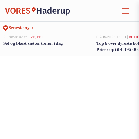
VORES
Haderup
Seneste nyt ›
23 timer siden |
VEJRET
05-08-2026 13:00 |
BOLI
Sol og blæst sætter tonen i dag
Top 6 over dyreste bol
Priser op til 4.495.00