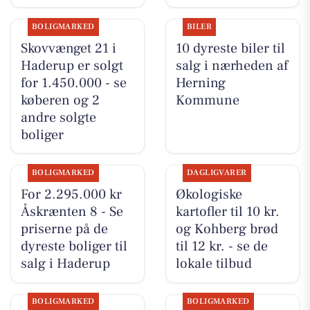
BOLIGMARKED
BILER
Skovvænget 21 i
10 dyreste biler til
Haderup er solgt
salg i nærheden af
for 1.450.000 - se
Herning
køberen og 2
Kommune
andre solgte
boliger
BOLIGMARKED
DAGLIGVARER
For 2.295.000 kr
Økologiske
Åskrænten 8 - Se
kartofler til 10 kr.
priserne på de
og Kohberg brød
dyreste boliger til
til 12 kr. - se de
salg i Haderup
lokale tilbud
BOLIGMARKED
BOLIGMARKED