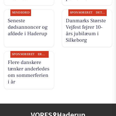
MINDEORD
SPONSORERET
DET SKER
Seneste
Danmarks Største
dødsannoncer og
Vejfest fejrer 10-
afdøde i Haderup
års jubilæum i
Silkeborg
SPONSORERET
ERHVERV
Flere danskere
tænker anderledes
om sommerferien
i år
VORES
Haderup