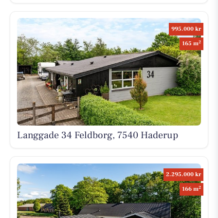
995.000 kr
2
165 m
Langgade 34 Feldborg, 7540 Haderup
2.295.000 kr
2
166 m