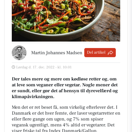
Martin Johannes Madsen
Del artikel
Lørdag d. 17. dec. 2022 - kl. 10:01
Der tales mere og mere om kødløse retter og, om
at leve som veganer eller vegetar. Nogle mener det
er sundt, eller gør det af hensyn til dyrevelfærd og
klimapåvirkningen.
Men det er ret beset få, som virkelig efterlever det. I
Danmark er det hver femte, der laver vegetarretter en
eller flere gange om ugen, og 7% som spiser
vegansk ugentligt, mens 4% altid er vegetarer. Det
viser friske tal fra Index Danmark/Gallup.