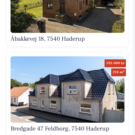
Åbakkevej 18, 7540 Haderup
595.000 kr
2
218 m
Bredgade 47 Feldborg, 7540 Haderup