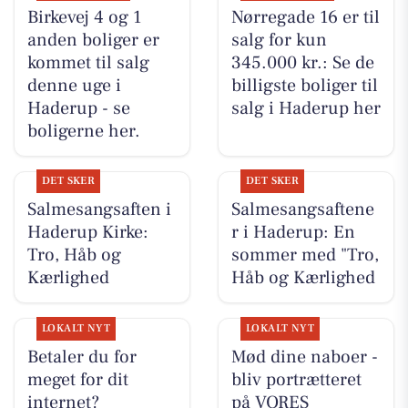
Birkevej 4 og 1
Nørregade 16 er til
anden boliger er
salg for kun
kommet til salg
345.000 kr.: Se de
denne uge i
billigste boliger til
Haderup - se
salg i Haderup her
boligerne her.
DET SKER
DET SKER
Salmesangsaften i
Salmesangsaftene
Haderup Kirke:
r i Haderup: En
Tro, Håb og
sommer med "Tro,
Kærlighed
Håb og Kærlighed
LOKALT NYT
LOKALT NYT
Betaler du for
Mød dine naboer -
meget for dit
bliv portrætteret
internet?
på VORES