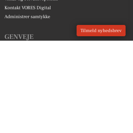
Kontakt VORES Digital
Administrer samtykke
Tilmeld nyhedsbrev
GENVEJE
Seneste nyt fra Haderup
Vores lokale erhverv
Kalenderen for Haderup
Fakta om Haderup
Erhvervsartikler
Herning Kommune
Få en gratis salgsvurdering
Sponsoreret indhold