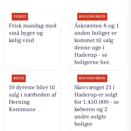
VEJRET
BOLIGMARKED
Frisk mandag med
Åskrænten 8 og 1
små byger og
anden boliger er
kølig vind
kommet til salg
denne uge i
Haderup - se
boligerne her.
BILER
BOLIGMARKED
10 dyreste biler til
Skovvænget 21 i
salg i nærheden af
Haderup er solgt
Herning
for 1.450.000 - se
Kommune
køberen og 2
andre solgte
boliger