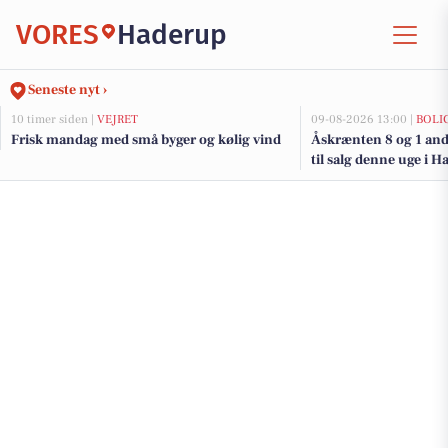
VORES
Haderup
Seneste nyt ›
10 timer siden |
VEJRET
09-08-2026 13:00 |
BOLI
Frisk mandag med små byger og kølig vind
Åskrænten 8 og 1 and
til salg denne uge i H
her.