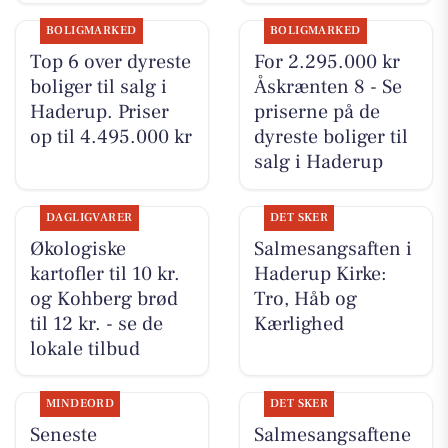
BOLIGMARKED
BOLIGMARKED
Top 6 over dyreste
For 2.295.000 kr
boliger til salg i
Åskrænten 8 - Se
Haderup. Priser
priserne på de
op til 4.495.000 kr
dyreste boliger til
salg i Haderup
DAGLIGVARER
DET SKER
Økologiske
Salmesangsaften i
kartofler til 10 kr.
Haderup Kirke:
og Kohberg brød
Tro, Håb og
til 12 kr. - se de
Kærlighed
lokale tilbud
MINDEORD
DET SKER
Seneste
Salmesangsaftene