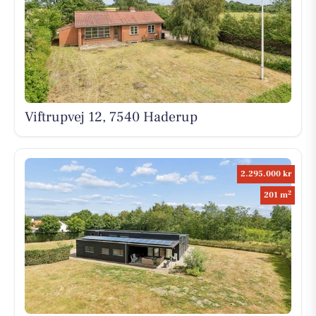
Viftrupvej 12, 7540 Haderup
2.295.000 kr
2
201 m