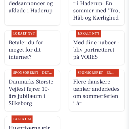
dødsannoncer og
r i Haderup: En
afdøde i Haderup
sommer med "Tro,
Håb og Kærlighed
LOKALT NYT
LOKALT NYT
Betaler du for
Mød dine naboer -
meget for dit
bliv portrætteret
internet?
på VORES
SPONSORERET
DET SKER
SPONSORERET
ERHVERV
Danmarks Største
Flere danskere
Vejfest fejrer 10-
tænker anderledes
års jubilæum i
om sommerferien
Silkeborg
i år
FAKTA OM
Huspriserne går