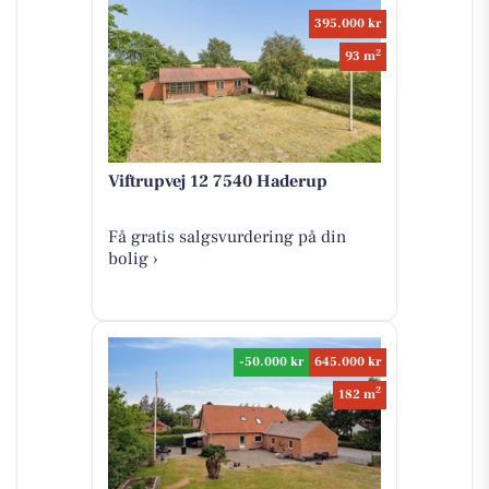
395.000 kr
2
93 m
Viftrupvej 12 7540 Haderup
Få gratis salgsvurdering på din
bolig ›
-50.000 kr
645.000 kr
2
182 m