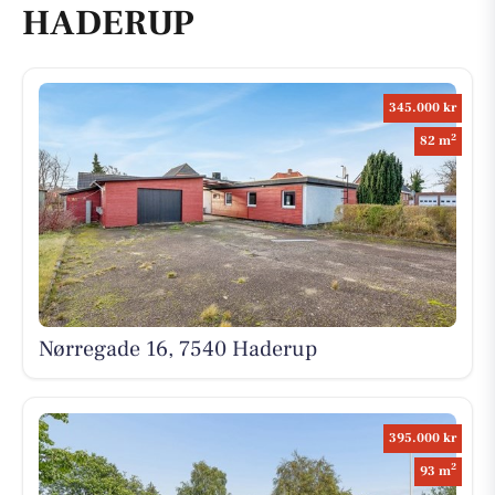
HADERUP
345.000 kr
2
82 m
Nørregade 16, 7540 Haderup
395.000 kr
2
93 m