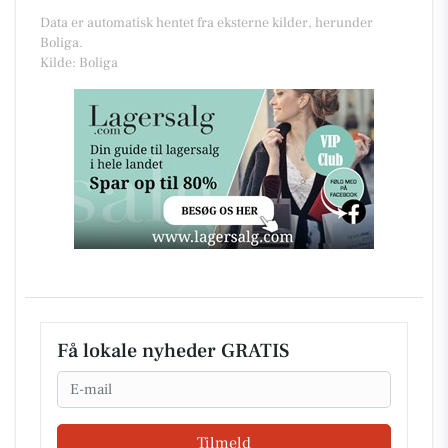
Data er automatisk hentet fra eksterne kilder, herunder
Boliga.
Kilde: Boliga
Få lokale nyheder GRATIS
Email
Tilmeld