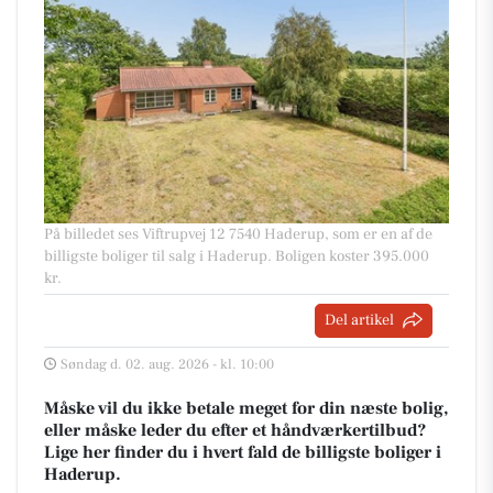
På billedet ses Viftrupvej 12 7540 Haderup, som er en af de
billigste boliger til salg i Haderup. Boligen koster 395.000
kr.
Del artikel
Søndag d. 02. aug. 2026 - kl. 10:00
Måske vil du ikke betale meget for din næste bolig,
eller måske leder du efter et håndværkertilbud?
Lige her finder du i hvert fald de billigste boliger i
Haderup.