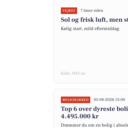
7 timer siden
VEJRET
Sol og frisk luft, men 
Kølig start, mild eftermiddag.
Kilde: MET.no
05-08-2026 13:00
BOLIGMARKED
Top 6 over dyreste bolig
4.495.000 kr
Drømmer du om en bolig i absolut