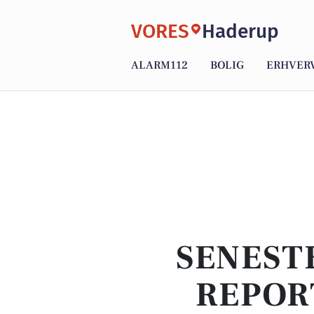
VORES
Haderup
ALARM112
BOLIG
ERHVER
SENEST
REPOR