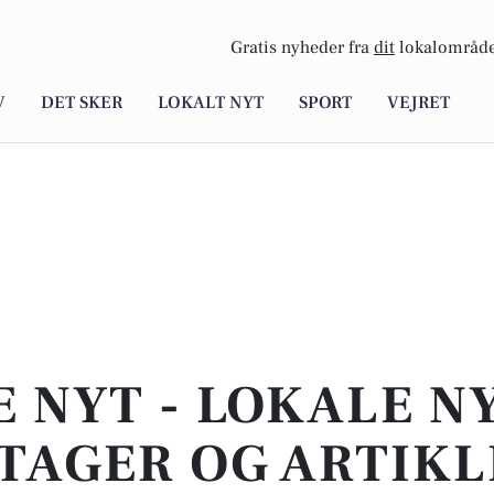
Gratis nyheder fra
dit
lokalområde
V
DET SKER
LOKALT NYT
SPORT
VEJRET
E NYT - LOKALE N
TAGER OG ARTIKL